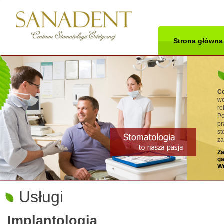
Strona główna
Ce
we
ro
Po
pr
st
za
Za
ga
Wr
Usługi
Implantologia