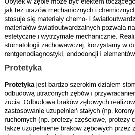
Ubytek w zębie może być efektem toczącego
jak też urazów mechanicznych i chemicznyc
stosuje się materiały chemo- i światłoutwar
materiałów światłoutwardzalnych pozwala na
estetyczne i wytrzymałe mechanicznie. Reali
stomatologii zachowawczej, korzystamy w du
rentgenodiagnostyki, endodoncji i elementów 
Protetyka
Protetyka
jest bardzo szerokim działem stom
odbudową utraconych zębów i przywracaniem
żucia. Odbudowa braków zębowych realizowa
zastosowanie uzupełnień stałych (np. korony
ruchomych (np. protezy częściowe, protezy c
także uzupełnienie braków zębowych przez 